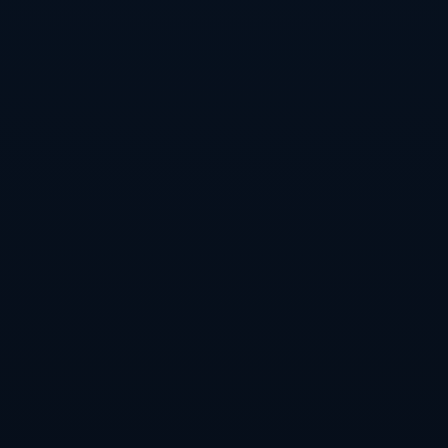
青少年训练中心建设，增设区域训练营和校园联赛体系 另一部分
用于提升国内联赛的职业化程度，包括引进体能教练、数据分析
部门和更专业的裁判培训体系
经历一个完整周期之后，这个国家在下一代球员储备、青训输送
路径以及本土联赛竞争力方面明显改善 新一批国脚中，有相当一
部分出身于夺冠后新建或升级的培训体系 也就是说，一次世界杯
冠军带来的奖金，最终通过科学分配，在10年后以“新黄金一代”
的形式回流到国家队层面 这类案例表明，高额奖金如果被视作长
期投资的起点，而非一次性消费，将会产生远超数字本身的乘数
效应 当我们谈论美加墨世界杯冠军5000万美元的数字时，也可
以思考 哪个国家会利用好这笔奖金，把它变成未来十几年持续竞
争力的源头
对球员个人与职业生涯的隐性影响
虽然奖金名义上归球队和足协
管理，但对球员个体来说，间接影响同样不容忽视 在现代足球环
境中，国家队表现早已成为衡量球员商业价值和职业高度的重要
指标 一名球员如果在美加墨世界杯中帮助球队夺冠，自然会被打
上“世界杯冠军成员”的标签 在加上冠军球队所获奖金极高，这会
让球员在续约、商业代言以及未来转会谈判中拥有更强话语权
高奖金意味着冠军球队被赋予更大的象征意义 赞助商在选择形象
代言人或合作对象时，会更愿意与冠军球队核心成员绑定，因为
这代表着与“最高价值赛事赢家”的直接关联 这类溢出效应会在职
业生涯的多个阶段显现 从短期看，是合约与曝光的增加 从长期
看，是退役后进入教练、管理或解说岗位时所持有的“冠军光环”
因而，美加墨世界杯冠军奖金的提升，虽然并不直接改变球员的