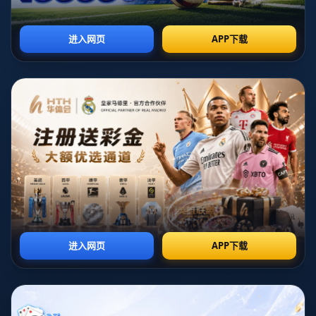
量，使得球队、媒体和球迷对决赛阶段的期待达到顶点 在国家队
层面，这样的金额足以影响足协预算安排、青训投资甚至对主教
练与球员团队的长期规划 5000万美元不仅是一个数字，更像是
一种导向——引导各国更加重视世界杯这一顶级舞台的竞技与商
业双重价值
5000万美元对球队意味着什么
很多人会问，如今顶级球员在俱
乐部一年就能拿到数千万欧元薪水，世界杯冠军奖金的5000万美
元真的有那么重要吗 需要强调的一点是，这笔奖金并不是直接打
入某个球员个人账户，而是发放给球队所属的足协或协会组织 这
意味着它对于国家队体系的价值，可能远大于对单一球星的意义
在不少足球发展水平参差不齐的国家，世界杯奖金往往是推动基
础建设、改善集训环境、升级装备设施甚至完善青训梯队的重要
资金来源 对于传统强队而言，5000万美元虽然不至于改变整体
财务格局，却足以成为一次系统性优化的“加速器”，例如投入更
先进的数据分析团队、医学与恢复团队、心理辅导团队等