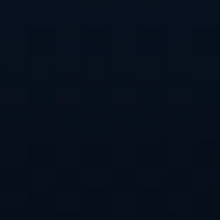
了六次传导，包括一次机智的击地球和一次不看人传球，最终中
锋在罚球线高位接球，做出要中距离跳投的假动作，吸引包夹后
分球给弱侧底角，射手无视扑上的补防，稳稳命中三分。这一球
虽然看上去“简简单单”，却浓缩了整支球队整个赛季苦练的战术
体系和化学反应。
精彩进球永远少不了新秀们的“成名之作”。某位备受期待的高顺
位新秀，在一场全国直播的比赛中用一个突破抛投，让“新星崛
起”的话题登上热搜。那一回合看似普通：左侧45度持球，面对
经验丰富的老将防守，他连续三个节奏不同的变向，一次背后运
球瞬间摆脱防守，钻过夹击后在两名高大内线之间杀到篮下。眼
看上篮路线被完全封死，他在几乎没有起跳空间的情况下，利用
身体对抗挤出一点点缝隙，手腕迅速将球挑起，以一个极高抛物
线从两人指尖上柔和地飞过，轻轻擦板入网。这个进球难度不在
于高度，而在于对节奏、角度以及身体极限的掌控，新秀用这样
一个细腻又倔强的动作，向联盟证明了自己的持球创造能力。
本赛季也少不了经典的“老将时刻”。一位年过三十中后段的全明
星锋线，在一场背靠背的第二场中，完成了近乎“逆生长”的飞天
补扣。那是第四节关键时刻，他原本应该在高位策应，而在队友
三分出手那一瞬间，他从弧顶悄然切入禁区，准确判断出投篮可
能偏短，抢在内线还没卡好位之前高高跃起，在两名比他年轻许
多的前场球员头顶，将偏出的球单手抓下，顺势将身体拉回篮筐
正下方，完成了一记力道十足的补扣。镜头给到替补席，一众年
轻队友几乎是难以置信地看着这位老大哥——他们在训练中看过
无数次他以前的扣篮集锦，而这一刻，他们仿佛亲眼见证了时间
退回到十年前。