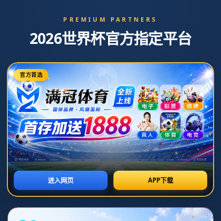
新闻中心
2024-2025赛季常规赛十大精彩进球
发布时间：2026-02-14T07:31:37+08:00