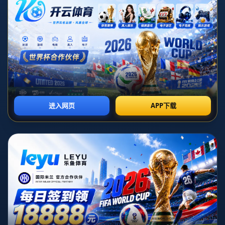
沐浴着初夏的江海微风，2025上海浪琴环球马术冠军赛在黄浦江
畔精彩上演，世界顶级骑手与“空运”而来的明星战马同场竞技，
再次将这座东方之城点燃为全球马术运动的焦点。作为“环球马术
冠军赛”（LGCT）新赛季最受瞩目的分站之一，上海站不但延续
了以往的高规格和高水准，更在赛事规模、参赛阵容以及观赛体
验等多方面实现升级，在现代都市天际线与传统马术文化的交织
中，展现出独一无二的城市魅力与体育风采。
本届赛事继续落地上海久事国际马术中心，临时搭建的障碍赛场
以黄浦江风景为背景，蓝白相间的障碍、精心布置的花坛与看台
交相辉映，勾勒出一幅极具视觉冲击力的马术画卷。来自欧洲、
美洲、亚洲等地的众多奥运冠军、世锦赛冠军与世界排名前列的
骑手悉数到场，赛事涵盖环球马术冠军赛个人大奖赛、环球冠军
联赛团体赛以及多组不同级别的障碍赛，吸引了海内外媒体的高
度关注。全新的赛季积分形势、近乎苛刻的路线设计和极具特点
的组合障碍，让每一场比赛都充满悬念，也将骑手与马匹的默契
配合、爆发力与耐力展现得淋漓尽致。