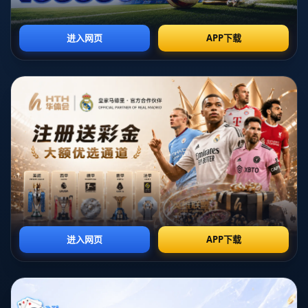
在万众期待的环球马术冠军赛大奖赛中，多位国际名将展开激烈
角逐，赛场气氛一度达到沸点。终轮对决设置了极具难度的直道
连跳和紧凑转弯，一道高度超过1.60米的“终极考验”成为争冠关
键。多名世界级骑手在常规轮零罚分晋级，令附加赛几乎成为“速
度与勇气”的巅峰博弈。最终，凭借行云流水般的路线选择和几近
完美的节奏控制，来自欧洲的名将与战马以零罚分、领先不足一
秒的优势惊险夺冠，在终点线引爆全场欢呼。骑手在赛后表示，
上海站的场地氛围和观众热情，让他在策骑过程中“既感到压力，
也获得额外动力”，将胜利归功于战马的稳定发挥与团队的精细备
战。