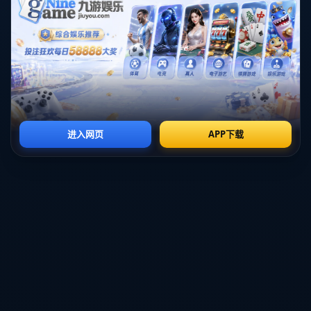
环球冠军联赛团体赛同样扣人心弦。多支由世界顶尖骑手组成的
明星战队围绕年度总积分展开争夺，上海站的成绩直接关系到赛
季争冠走向。团队主帅在排兵布阵时格外谨慎，不少队伍选择在
首轮采用稳健策略力保零罚分，再在第二轮放手一搏。赛场内，
选手们在每一道障碍前都需在“加速抢时间”与“稳跳保安全”之间做
出精准判断，任何一次落杆、拒跳或超时，都足以改变团体排
名。最终，一支在前几站表现相对低调的队伍在上海实现“爆
发”，两位骑手联手贡献零罚分成绩，以微弱优势登顶本站团体冠
军，成功把自己重新拉回到赛季总冠军的有力争夺行列。
值得一提的是，中国骑手的表现成为今年上海站的一大亮点。在
多个级别赛事中，本土选手凭借更频繁地参加高水平国际比赛，
整体发挥愈发成熟稳健。面对世界顶尖骑手与高难度路线，中国
骑手在节奏控制、路线规划和心理调节上都有明显提升，多人在
中高等级项目中成功零罚分完赛，并在部分赛事中闯入前列，赢
得现场观众的热烈掌声。有年轻骑手在赛后直言，能在家门口和
世界顶尖选手同场竞技，是极其宝贵的学习机会，“上海站就像一
扇窗口，让我们真正在世界级标准下检验自己”。
作为一项将体育竞技与城市形象深度绑定的国际品牌赛事，上海
浪琴环球马术冠军赛不仅是一场高水平的马术比赛，也是上海展