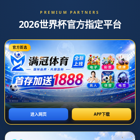
新闻中心
2025上海浪琴环球马术冠军赛精彩上演
发布时间：2026-02-14T07:31:37+08:00