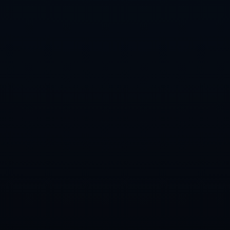
动了马术运动在中国的普及与发展。十余年的沉淀，使这项赛事
逐渐形成了独特的“上海味道”：一边是摩天大楼与灯光秀构成的
现代城市风景线，一边是马匹驰骋与骑手跃障的经典马术图景，
“传统绅士运动遇见东方国际大都市”的画面不断被全球媒体记录
与传播。对上海而言，这不仅是一张闪亮的国际体育名片，更是
对“全球著名体育城市”定位的生动注脚。
随着终场哨声响起，2025上海浪琴环球马术冠军赛在掌声与欢呼
声中圆满落幕，但属于这座城市与马术运动的故事远未结束。从
赛场上的惊险一跃，到看台间的阵阵喝彩，再到孩子们离场前依
依不舍的目光，这场在黄浦江畔上演的马背盛宴，为上海的体育
日历写下了又一个高光篇章。未来，随着更多国际顶级赛事走进
中国、扎根上海，马术这项兼具力量与美感的运动，必将在更广
阔的平台上绽放光彩，继续为城市与观众留下难忘记忆。
上一篇：曼联英超排名告急，阿莫林预测今夏可能大调整
下一篇：切尔西终战4年不败！客场28年未输森林，刷新3大纪
录，3天后再拼冠军
{eyou:field name='typename' /}