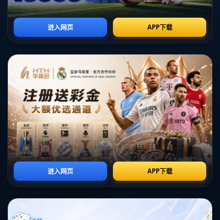
虽然QPR在过去的几场比赛中表现出色，但面对榜首竞争者时，
他们的战斗力和抗压能力将接受更大的考验。如何在这种情况下
保持球队的稳定性，将是他们争夺积分的关键。
2、球员状态与伤病管理
球员的状态是影响球队整体表现的一个重要因素。QPR在赛季中
能否继续争夺榜首，离不开核心球员的表现。目前，球队中几名
关键球员的状态依旧保持良好，尤其是前锋的进攻能力和中场核
心的组织能力是球队胜利的重要保障。
然而，伤病状况可能对球队形成一定程度的干扰，在赛季紧张的
节奏中，如何合理调配阵容非常重要。最近几场比赛中，QPR的
部分主力球员因小伤缺席，这直接影响了球队的表现。教练组需
要在保持球队战斗力的同时，有效地管理球员的体能与健康，避
免伤病对后续比赛的影响。
替补席的深度同样不容忽视。虽然首发阵容整体实力较强，但在
密集的赛程下，轮换队员的能力显得尤为重要。教练面临的挑战
在于如何科学地进行战术安排，以确保在多变的比赛环境中保持
竞争力，同时给年轻球员获得锻炼和成长的机会。
3、战术安排与教练策略
针对当前的联赛状况，QPR的战术安排势必会影响他们在争夺榜
首过程中的表现。球队主教练对战术的灵活运用和赛场指挥能力
将极大地影响比赛的结果。通过分析QPR的比赛风格，我们可以
看到教练倾向于统治中场，通过流畅的传球和快速的攻防转换来
创造得分机会。
此外，设定明确的战术计划对球队应对各类对手至关重要。针对