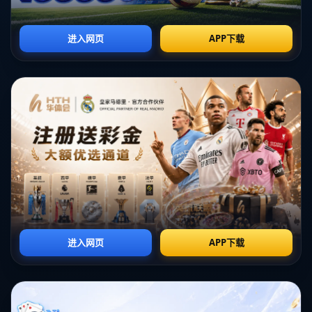
多个阶段的比赛安排。在这些比赛中，各支球队不仅要面对常规
的联赛赛事，还需合理安排时间，以保证在足协杯中的表现。
2023年足协杯的预选赛阶段将于四月初进行，随后进入淘汰赛阶
段，直至决赛的落幕。这一套安排确保了赛事的连贯性，也能让
球迷在多个阶段中持续关注和支持各自喜爱的球队。
为了提高赛事的观赏性，组委会还特别调整了部分比赛的时间和
地点，努力确保选手能够在最佳状态下参赛。无论是比赛时间的
安排，还是场地的选择，都经过了细致的考量，以期给球迷和球
员带来最佳的体验。
3、赛事频率变化及其影响
足协杯自创办以来，赛事的频率逐渐由最初的每年一届变更为如
今的频繁赞助与支持。随着参与球队的数量增多，赛事的性质也
发生了改变，每届赛事所需的时间和精力逐渐加大，这使得各队
在参加赛事时面临更大的挑战。
近年来，足协杯的举办频率稳定在每年一届，但各国的杯赛玩法
及其频率却存在较大差异。频繁的比赛安排使得一些球队疲于应
对，但也加快了球队战术的磨合，丰富了球员的比赛经验。这种
变化在一定程度上推动了中国足球水平的提升。
不过，赛事频率的增加也引发了一些问题，比如球员的伤病风险
以及各队在不同赛事间的时间分配难题等。如何在保持赛事魅力
的同时，保证球队的竞技状态一直是足协及相关机构需要考虑的
关键问题。
4、足协杯对足球文化的促进
正是因为足协杯的存在，中国足球文化得到了进一步的推动。赛