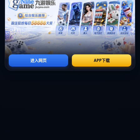
事不仅吸引了大量的观众和球迷，也促进了地方足球的发展。特
别是在一些地方球队取得好成绩后，能够激励更多人参与到足球
运动中来。
足协杯的成功举办使得各地球迷聚在一起，形成了独特的足球文
化氛围。每年赛事的进行，都是一场对抗与团结的盛宴。无论是
城市之间的竞争，还是地方队和强队的较量，都让球迷们感受到
足球带来的激情与欢乐。
此外，足协杯的普及也推动了足球基础设施的建设和青少年足球
的发展。越来越多的学校及机构开始注重素质教育，积极开展足
球活动，使得这项运动在国内越来越深入人心，形成了良性的足
球生态。
总结：
2023年足协杯的开赛时间与频率安排，充分展现了中国足球的朝
气与生机。随着足协杯赛事的不断发展，各地球队及球迷的热情
也在同步上升，赛事的观赏性和参与感将继续提升。
未来，如何在保持赛事热度的同时，兼顾参与队伍的健康与发
展，将是足协杯更进一步的重要课题。通过不断的探索与改进，
相信足协杯会朝着更加健康、有序和富有吸引力的方向发展。
上一篇：热刺队徽中的神秘鸟类解析与标志背后的故事深度探讨
下一篇：迪马利亚正式宣告退役 结束14年辉煌国家队生涯