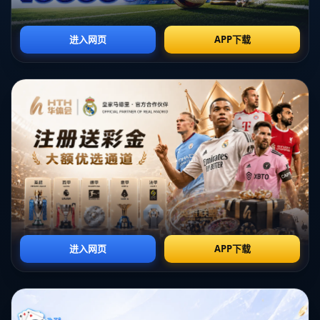
的形象。
2、艺术表现
大力神杯的艺术表现手法极具创新性，盖比选择使用黄金和青铜
作为主要材料，展现出奖杯的贵重与光辉。黄金的光泽不仅闪耀
夺目，也寓意着冠军的地位与成就，而青铜的质感则为整体设计
增添了一份厚重感和历史感，象征着人类对体育的追求历程。
在杯子的表面，盖比使用了精细的雕刻技艺，刻画出选手在球场
上拼搏的瞬间，生动地再现了运动的力量与激情。这些雕刻不仅
是视觉上的享受，更是情感上的共鸣。当球迷们凝视这座杯子
时，仿佛能够感受到无数运动员在赛场上挥洒汗水、勇往直前的
精神。
此外，盖比还巧妙地运用了光影效果，使得杯子在不同角度下展
现出不同的层次感与美感。随着光线的变化，杯子的形态与色彩
也随之变幻，这种动态的艺术表现手法，使得大力神杯不仅是一
个奖杯，更是一件富有生命的艺术品，吸引着全世界的目光。
3、文化象征
大力神杯不仅是体育的象征，更是文化的体现。其设计融合了世
界各地不同文化元素，在不同国家的赛事中传递出全球团结与友
谊的理念。盖比深知体育的国际化特性，因此在设计中特别关注
如何表现各民族的文化特色，让每一个国家的运动员都能在这座
奖杯中找到共鸣。
杯子的顶部采用了象征胜利女神的形象，这不仅代表了每位获得
冠军的运动员，更承载着无数体育爱好者对胜利的渴望。在每届
世界杯的颁奖仪式上，看到这座杯子同时也象征着国家荣誉的归