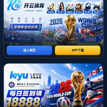
大力神杯（FIFA World Cup Trophy）作为国际足球最高荣誉的
象征，其设计背后蕴含着深刻的文化与艺术价值。该杯由意大利
艺术家西尔维奥·盖比（Silvio Gabi）倾力打造，创作过程中不仅
反映了足球的精髓，还展现了意大利的艺术传承和对胜利的热
情。本文将从四个方面详细阐述大力神杯独特设计背后的创意故
事，包括设计理念、艺术表现、文化象征与技术创新，深入探讨
这件经典作品如何在艺术与体育之间架起一座桥梁，让人们在欣
赏足球之美的同时也感受到艺术的魅力。
1、设计理念
大力神杯的设计理念源自于对足球的热爱与对胜利的崇敬。西尔
维奥·盖比在构思时，强调了“运动与艺术”的结合，力求通过杯子
的形态和材质来表现足球的力量和美感。他认为，足球不仅是一
项运动，更是一种文化，一种连接世界的激情，因此杯子的形状
必须能够展现出这种胸怀世界的精神。
在设计初期，盖比深入研究了历史上所有足球奖杯的形状与特
征，力图创造一种全新的视觉体验。他决定采用一个向上延伸的
流线型设计，象征着运动员奋勇争先、追求卓越的精神。这个设
计不仅表现出动感，同时也给人一种光辉的希望，仿佛在向每一
位选手传达着“胜利在望”的信念。
此外，盖比的设计还受到古代文明的启发。他在杯子顶部的部分
加入了古希腊神话的元素，象征着胜利女神的形象，这种设计不
仅提高了奖杯的文化内涵，也进一步强调了人类在竞技中的胜利
与荣耀。通过结合古今，盖比以独特的视角重新定义了体育奖杯