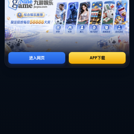
益。
最后，伤病和停赛的情况不仅要关注在单场比赛前，也要透视整
个赛季的发展。某些球员的长期缺失可能会导致球队整体策略的
根本性变化，这种情况下，赔率变化和市场反应会更为明显，成
为下注的良机。
4、了解赔率和市场分析
了解赔率是成功投注的核心之一。赔率的变化不仅反映了市场对
球队实力的看法，同时也潜藏着投注者应利用的信息。例如，如
果一支球队的赔率持续下降，这通常表明受到了市场的青睐，可
能意味着该队的表现逐渐被看好。因此，投注者需要学会解读这
些赔率变化，以帮助做出更明智的投注选择。
此外，了解不同博彩公司的赔率设定以及市场趋势对投注决策同
样重要。不同博彩公司在同一场比赛中的赔率可能存在差异，投
注者可以借助这一点选择最具价值的投注。这种市场上的信息不
对称，有时会提供独特的机会，是投注者在竞争中取得优势的诀
窍。
最后，研究历史赔率数据，以及同类比赛的赔率趋势，有助于将
理论知识与实际经验结合。通过对比投注成功和失败的赔率，可
以形成自己的赔率分析体系，这对于发现的潜在机会极为重要，
提升投注成功率。
总结：
通过本篇文章的分析，我们可以看到，掌握英超投注策略对成为
成功的竞彩玩家具有重要意义。研究球队状态、分析战术打法、
关注伤病情况及了解赔率信息，这四方面的内容相辅相成，让玩