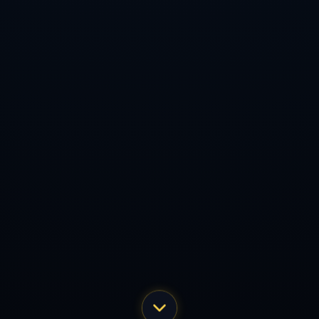
家在复杂的投注市场中准确识别投资机会，从而做出明智的投注
决策。
最终，成功的竞彩投注不仅仅依靠运气，更是分析与判断的结
合。每一场英超比赛都充满不确定性，能否在这些不确定中寻找
到机会，是每位投注者需面对的挑战。希望通过本文的探讨，能
为广大竞彩玩家提供实用而有效的投注策略，助力大家在英超的
投注中获得成功。
上一篇：皇马与沃尔夫斯堡的传奇交锋德布劳内的惊艳表现与未
来展望
下一篇：切尔西多名球员联手要求经纪人寻求转会机会以改变职
业生涯走势
{eyou:field name='typename' /}
手机：18187486682
邮箱：admin@zh-jinnian.com
地址：内蒙古自治区乌兰察布市察哈尔右翼前旗平地泉镇