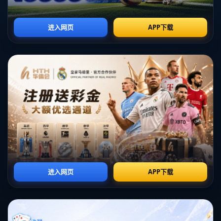
伊万科维奇的战术布局思想具有高度的灵活性和针对性，这对于
中国男足提升整体实力至关重要。他常常根据对手的特点及比赛
的实际情况，量身定制相应的战术模式。这种因地制宜的战术安
排，将使国足在面对各类对手时更具竞争力。
他还对防守和进攻进行了深入的研究，尤其是在团队防守和反击
中的快速转化，伊万科维奇能够通过严谨的战术指导和较强的实
战演练，使球队在攻防之间实现快速转换，形成更具威胁的进攻
链条。同时，建立有效的防线上防守体系，确保后防线的稳固，
降低失误概率。
新战术的实施将需要球员的充分理解与配合，而伊万科维奇优秀
的沟通能力将在这一过程中发挥重要作用。他将通过分析与讲
解，让球员们清楚理解战术意图，从而在赛场上自如运用。
3、球员心理素质的提升
心理素质是运动员在赛场上表现的重要因素之一。伊万科维奇深
谙心理调适的重要性，他会通过不同的心理训练和团队凝聚活
动，提升球员们的心理素质和抗压能力。尤其是在高强度比赛
中，良好的心理素质能帮助球员在紧张的局面下保持冷静，作出
最佳决策。
在国足长期以来的赛事中，球队往往面临压力过大的情况，导致
发挥失常。而伊万科维奇的加入，能够通过个性化的心理辅导和
激励措施，帮助球员们克服心理障碍，焕发出更强的拼搏精神和
斗志。
此外，通过建立团队的信任和支持氛围，伊万科维奇希望能在训
练中创造一种积极向上的竞争氛围，这将促进球员之间的沟通与