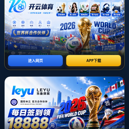
在全球足球持续发展和竞争日益激烈的今天，中国男足迎来了新
的希望，伊万科维奇成为国足新任主帅。作为一位有着丰富执教
经验和成功历史的教练，伊万科维奇的上任为国足注入了新的活
力和信心。本文将从四个方面详细探讨伊万科维奇担任国足新帅
后，中国男足如何有望重焕辉煌再创佳绩。这包括伊万科维奇的
执教风格及其适应性、战术布局的新思路、球员心理素质的提升
以及外部环境的优化。通过这些方面的分析，期待国足在未来的
赛事中能够展现出强大的竞争力，为中国足球的崛起奠定基础。
1、伊万科维奇的执教风格
伊万科维奇以其独特的执教风格和战术理念而闻名，他善于根据
球队的实际情况进行灵活调整。他的执教经历遍布多个国家和俱
乐部，带队的成功案例说明了他在战术上的深厚造诣。在国足的
具体执教过程中，伊万科维奇有望引入更具创造性的训练理念，
帮助球队在技术层面上实现质的飞跃。
与其前任相比，伊万科维奇更加注重基础训练和团队协作。他认
为，团队的凝聚力和配合默契是成功的关键。这种强调团队合作
的理念，将促使国足在场上展现出更高效的配合，不再单靠个体
的闪光表现。
此外，伊万科维奇极其重视年轻球员的发展，这一点将为中国男
足未来的长远建设打下良好的基础。他会从青训体系中筛选出优
秀的年轻球员，并给予他们以充分的信任和锻炼机会，从而培养
出一批具有潜力的足球新星。
2、战术布局的新思路