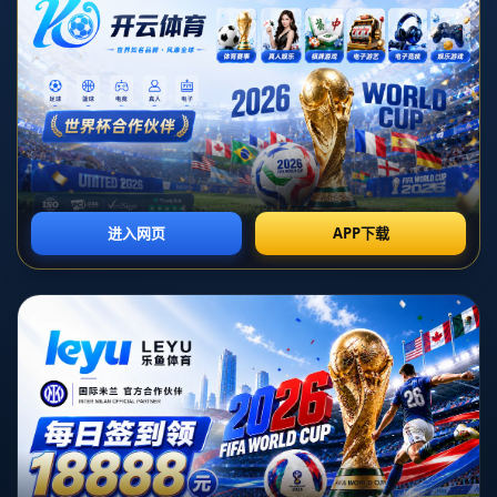
曼城足球俱乐部近年来的表现令人瞩目，尤其是在欧洲联盟冠军
联赛（欧冠）中展现出的强劲实力，让他们稳居赔率榜首。在这
篇文章中，我们将从四个方面详细阐述曼城为何能够在激烈的比
赛中保持优势，展现出夺冠的强大实力。首先，我们将分析球队
的战术灵活性，随后探讨球员的个人能力与团队配合，再来看教
练的战术决策与管理能力，最后总结俱乐部的整体运作与财务支
持。通过这些角度，我们可以全面理解曼城作为夺冠热门的深层
次原因以及他们在未来比赛中的潜力。
1、战术灵活性分析
曼城在欧冠比赛中展现出的战术灵活性是其一大优势。在面对不
同风格的球队时，曼城能够根据对手的特点迅速调整自己的战
术。无论是控制比赛节奏，还是利用快速反击，球队都能灵活应
对。这种战术适应性使得他们在不同情况下都能找到胜利的机
会，无论是主场作战还是客场挑战。
此外，曼城的高压逼抢战术也显得尤为有效。通过在对方半场进
行持续施压，球队不仅能迫使对手犯错，还能迅速收回控球权。
这样的战术策略让曼城在比赛的主动性上占据了上风，为他们创
造了更多的进攻机会。更值得一提的是，这种战术执行的细致性
体现了球员们之间高度的默契与配合。
最后，曼城还善于利用临场变化来提升战术效果。教练组能够根
据比赛进程中的实际情况，及时做出调整，替换球员，改变阵
型，以此应对对手的应变能力。这种不仅提升了球队的整体战
力，也使得曼城在与各类对手的较量中显得游刃有余，始终保持
竞技状态的高水平。