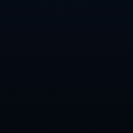
总结：
综上所述，曼城稳居欧冠赔率榜首的原因是多方面的。无论是战
术灵活性的制定、强大的球员阵容、出色的教练决策，还是整体
运作的高效，均为球队提供了夺冠的基础。随着赛季的进一步推
进，曼城有能力借助其深厚的实力和资源，向更高的目标发起冲
击。
在未来的欧冠赛季中，曼城无疑仍然是夺冠的热门之一。随着他
们不断提升竞技状态，球队的发展方向和战略布局将进一步巩固
其在欧洲足坛的地位。面对挑战与机遇，曼城的追逐之路充满期
待，他们有望再次书写辉煌历史，赢得更多荣誉。
上一篇：皇马与戴维斯经纪人达成口头协议 球员自由身加盟并获
签字费
下一篇：韩国足协2024年预算公布总额1876亿韩元实现公开透
明管理新目标
{eyou:field name='typename' /}
手机：18187486682