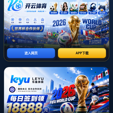
本篇文章将深入分析智利与哥伦比亚在足球方面的实力对比及世
界排名情况。智利和哥伦比亚作为南美洲的两支强队，各自拥有
丰富的足球历史和文化，且在国际舞台上均有杰出的表现。本文
将从四个主要方面对两队进行比较：历史成就、近期表现、球员
阵容及战术风格、以及国际排名与未来发展潜力。在这四个方面
的分析中，我们将探讨两队的优劣势，揭示各自的特点和未来可
能的发展路径。最终，我们将总结二者在国际足球中的地位及各
自的未来展望。
1、历史成就对比
智利和哥伦比亚两国的足球历史厚重，各自都曾在不同的历史时
期取得辉煌成就。智利在2015年和2016年连续赢得美洲杯，成
为了南美洲的重要足球强国。而哥伦比亚则在2014年世界杯上表
现出色，打入四分之一决赛，成为全球瞩目的焦点。这些成就不
仅提升了两队的国际地位，也为他们的足球文化奠定了坚实的基
础。
在世界杯方面，智利的历史最佳成绩是1974年进入四强，而哥伦
比亚的最佳成绩是2014年进入八强。这一成就展示了智利在世界
杯历史上的稳定性与哥伦比亚迅速崛起的天赋。两队在国际足联
的比赛中都拥有较高的胜率，特别是在面对同样实力的对手时，
两队经常能够展现出色的表现。
从奖杯的数量来看，智利的美洲杯冠军数目超过了哥伦比亚，这
为智利在南美洲的足球历史长河中增添了更多的光辉。而在友谊
赛和排名赛中，智利和哥伦比亚都表现不俗，常常能够打败其他
国家的球队，这也从侧面反映了他们的实力。