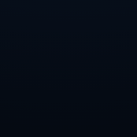
波尔图的战略意义**
尔图而言，拥有一个价值1亿欧元的**解约条款**意味着在奥莫罗迪翁
令人惊艳，俱乐部有可能因出售他而获得大笔资金。在当前全球经济不确
为重要。
奥莫罗迪翁1亿欧元解约条款的设定，是各方智慧与利益博弈的结果，也
发展，以及对整个足坛生态都有着深远的影响。
：意甲球员身价更新：13名球员身价超5000万欧，劳塔罗继续居首
：贡献全场唯一进球，德足协：莱韦林当选德国vs荷兰最佳球员