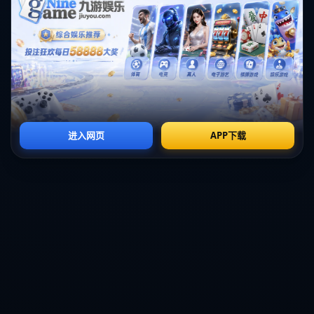
的准确判断**。如何在攻防两端找到平衡，是教练人员需要思考
的问题。
**结语**
通过对**武汉三镇与浙江全场数据**的分析，我们可以看到，**射
门与射正的关系不仅仅是数字的对比**。球队需要通过不断的训
练和实战积累，在**提高整体竞争力的同时挖掘球员的个人潜力
**。面对强敌，唯有找到适合自己的战术体系和打法，才能在竞
争激烈的联赛中立于不败之地。