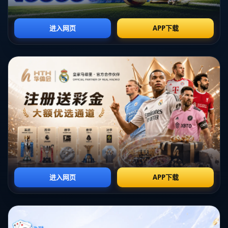
了他的技术能力，也让他成为了球队的中流砥柱。
相比之下，皇家社会的阿莱士-索拉则未能达到预期的表现标准。
他在比赛中的不稳定表现导致了5.9的低评分。作为一名防守型球
员，他在比赛中过多次被对方突破，这成为了球队防线上的薄弱
环节之一。**阿莱士-索拉**本该展现的防守力量和判断能力在此
次比赛中显然有所欠缺。
其实，**阿莱士-索拉**的不稳定表现并非没有前兆。在之前几场
比赛中，他的状态起伏不定，虽然有过高光时刻，但也常出现失
误。本场对阵赫塔费的比赛中，他未能做到有效的协调和防守，
这直接影响到了整体团队的表现。