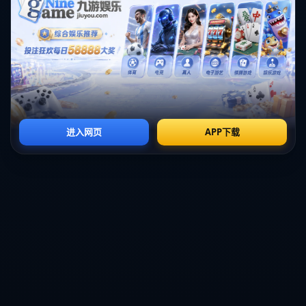
通过对比这两位球员的表现，赫塔费与皇家社会之间的差距在于
球队内部对关键球员的发挥依赖程度。阿尔德雷特作为中坚力
量，展示了他卓越的技术和领导能力，这也为赫塔费奠定了比赛
的基调。而阿莱士-索拉的表现起伏则提醒皇家社会，需在未来对
球员进行更有效的管理与激励。
这场比赛不仅为我们提供了一场精彩的视觉盛宴，也为两支球队
在赛季中的发展提供了宝贵的经验教训。**球员个体的表现**，不
仅直接影响比赛的胜负，也为球队未来的发展战略提供了方向。
无论是阿尔德雷特的卓越防守，还是阿莱士-索拉在防线上的挑
战，都是赫塔费与皇家社会需要仔细审视的关键。
整体来看，这场比赛提供了一个深入了解球员表现的绝佳机会。
在激烈的竞争中，每一名球员的表现都有可能成为比赛的转折
点。而如何在关键时刻发挥最佳水平，则是每一位球员和教练需
要不断思考的问题。尽管比赛结果已成定局，但在这场“赫塔费vs
皇家社会”的较量中，阿尔德雷特的7.9与阿莱士-索拉的5.9，成
为了耐人寻味的对比。